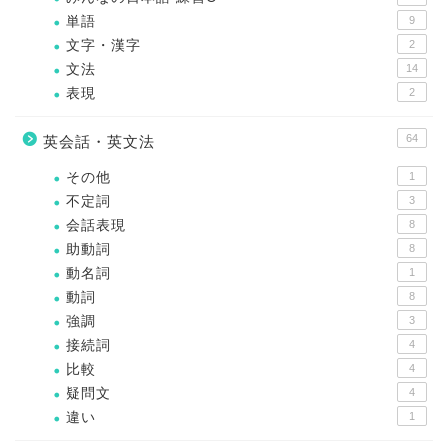
単語
9
文字・漢字
2
文法
14
表現
2
64
英会話・英文法
その他
1
不定詞
3
会話表現
8
助動詞
8
動名詞
1
動詞
8
強調
3
接続詞
4
比較
4
疑問文
4
違い
1