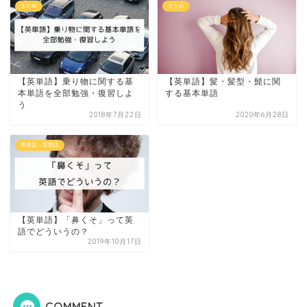
まとめ
まとめ
【英単語】乗り物に関する基
【英単語】髪・髪型・髭に関
本単語を全部勉強・復習しよ
する基本単語
う
2018年7月22日
2020年6月28日
英単語・英熟語
【英単語】「鼻くそ」って英
語でどういうの？
2019年10月17日