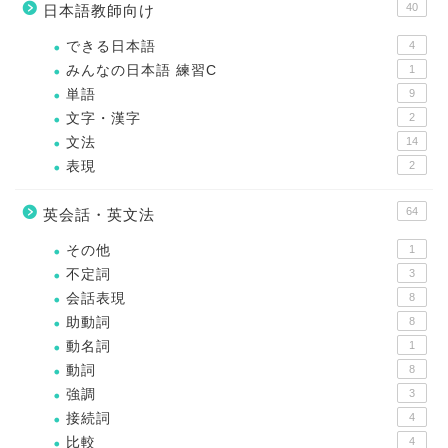
40
日本語教師向け
できる日本語
4
みんなの日本語 練習C
1
単語
9
文字・漢字
2
文法
14
表現
2
64
英会話・英文法
その他
1
不定詞
3
会話表現
8
助動詞
8
動名詞
1
動詞
8
強調
3
接続詞
4
比較
4