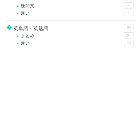
疑問文
4
違い
1
89
英単語・英熟語
まとめ
64
違い
18