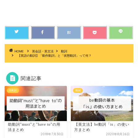
HOME
英会話・英文法
動詞
【英語の動詞】「動作動詞」と「状態動詞」って何？
関連記事
助動詞
動詞
助動詞"must"と"have to"の用
【英文法】be動詞「is」の使い
法まとめ
方まとめ
2018年7月30日
2020年8月26日