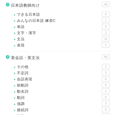
40
日本語教師向け
できる日本語
4
みんなの日本語 練習C
1
単語
9
文字・漢字
2
文法
14
表現
2
64
英会話・英文法
その他
1
不定詞
3
会話表現
8
助動詞
8
動名詞
1
動詞
8
強調
3
接続詞
4