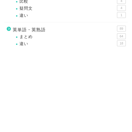
比較
4
疑問文
4
違い
1
89
英単語・英熟語
まとめ
64
違い
18