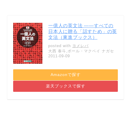
一億人の英文法 ――すべての
日本人に贈る「話すため」の英
文法（東進ブックス）
posted with
ヨメレバ
大西 泰斗,ポール・マクベイ ナガセ
2011-09-09
Amazonで探す
楽天ブックスで探す