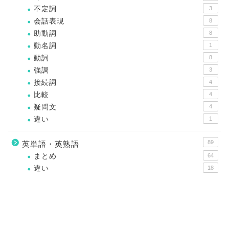
不定詞
3
会話表現
8
助動詞
8
動名詞
1
動詞
8
強調
3
接続詞
4
比較
4
疑問文
4
違い
1
89
英単語・英熟語
まとめ
64
違い
18