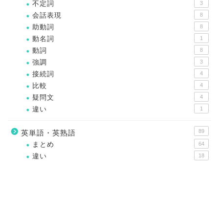
不定詞
3
会話表現
8
助動詞
8
動名詞
1
動詞
8
強調
3
接続詞
4
比較
4
疑問文
4
違い
1
89
英単語・英熟語
まとめ
64
違い
18