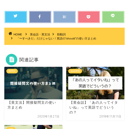
HOME
英会話・英文法
助動詞
「〜すべきだ」だけじゃない！英語の”should”の使い方まとめ
関連記事
疑問文
会話表現
【英文法】間接疑問文の使い
【英会話】「あの人ってイタ
方まとめ
いね」って英語でどういう
の？
2020年1月27日
2018年11月11日